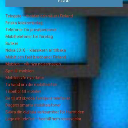
SIDOR
Telegate – mobiler och nätet i Finland
Finska telekombolag
Telefoner för privatpersoner
Mobiltelefoner för företag
Butiker
Nokia 3310 – klassikern är tillbaka
Mobilt och fast bredband i Finland
Mobilen – vår nya nöjesmaskin
Spel till mobilen
Mobilen vår nya dator
Ta hand om din mobiltelefon
Tillbehör till mobilen
Se till att skydda familjens telefoner
Dagens smarta mobiltelefoner
Säkra din digitala verksamhet för framtiden
Laga din telefon – beställ hem reservdelar