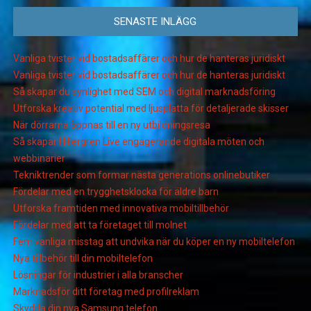
SENASTE INLÄGG
Vanliga tvister vid bostadsaffärer och hur de hanteras juridiskt
Vanliga tvister vid bostadsaffärer och hur de hanteras juridiskt
Så skapar du synlighet med SEM och digital marknadsföring
Utforska kreativ potential med ljusplatta för detaljerade skisser
När dörrarna öppnas till en ny utbildningsresa
Så skapar Hillergren Live engagerande digitala möten och
webbinarier
Tekniktrender som formar nästa generations onlinebutiker
Fördelar med en trygghetsklocka för äldre barn
Utforska framtiden med innovativa mobiltillbehör
Fördelar med att ta företaget till molnet
Fem vanliga misstag att undvika när du köper en ny mobiltelefon
Nya tillbehör till din mobiltelefon
Lösningar för industrier i alla branscher
Marknadsför ditt företag med profilreklam
Skydda din nya Samsung telefon